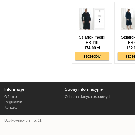
Szlafrok męski
Szlafro
FR-118
FR-
174,00 zł
132,
szczegóły
szcz
Informacje
Strony informacyjne
O firmie
Ochrona danych osobowych
Regulamin
Kontakt
Użytkownicy online: 11