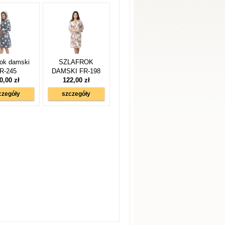
rok damski
SZLAFROK
R-245
DAMSKI FR-198
0,00 zł
122,00 zł
czegóły
szczegóły