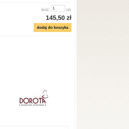
Ilość:
szt.
145,50 zł
dodaj do koszyka