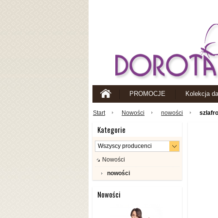
PROMOCJE
Kolekcja d
Start
Nowości
nowości
szlafr
Kategorie
Nowości
nowości
Nowości