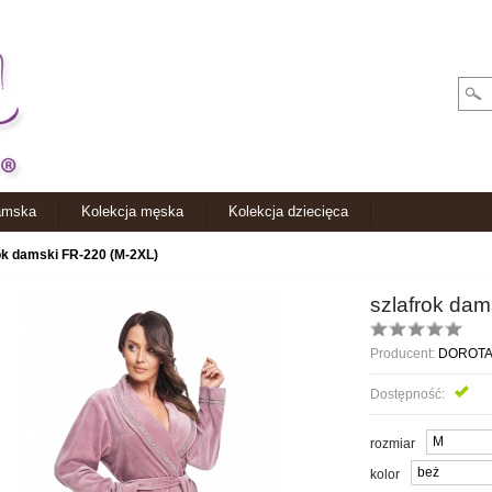
amska
Kolekcja męska
Kolekcja dziecięca
ok damski FR-220 (M-2XL)
szlafrok da
Producent:
DOROT
Dostępność:
Jes
rozmiar
kolor