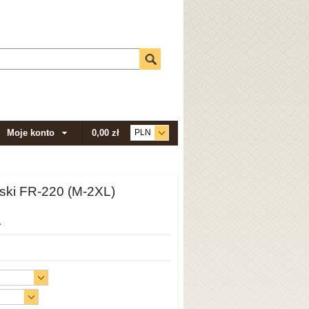
Moje konto
0,00 zł
mski FR-220 (M-2XL)
A
t